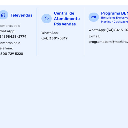
Central de
Programa BE
Televendas
Benefícios Exclusiv
Atendimento
Martins - Cashback
Pós Vendas
ompras pelo
WhatsApp
:
(34) 8413-0
WhatsApp
:
WhatsApp
:
E-mail
:
34) 98428-2779
(34) 3301-5819
programabem@martins.
ompras pelo
elefone
:
800 729 5220