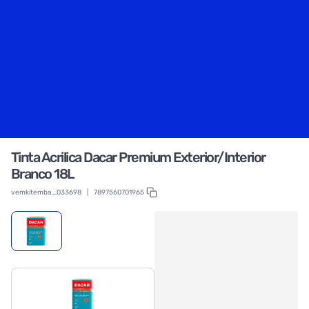
Tinta Acrilica Dacar Premium Exterior/Interior
Branco 18L
vemkitemba_033698
|
7897560701965