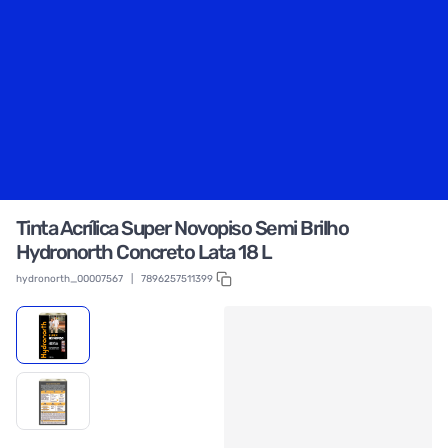
Tinta Acrílica Super Novopiso Semi Brilho
Hydronorth Concreto Lata 18 L
hydronorth_00007567
|
7896257511399