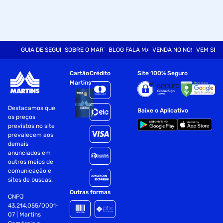
GUIA DE SEGURANÇA
SOBRE O MARTINS
BLOG FALA MART
VENDA NO NOSSO SITE
VEM SER
Cartão
Crédito
Site 100% Seguro
Martins
Destacamos que
Baixe o Aplicativo
os preços
previstos no site
prevalecem aos
demais
anunciados em
outros meios de
comunicação e
sites de buscas.
Outras formas
CNPJ
43.214.055/0001-
07 | Martins