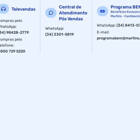
Central de
Programa BE
Televendas
Benefícios Exclusiv
Atendimento
Martins - Cashback
Pós Vendas
ompras pelo
WhatsApp
:
(34) 8413-0
WhatsApp
:
WhatsApp
:
E-mail
:
34) 98428-2779
(34) 3301-5819
programabem@martins.
ompras pelo
elefone
:
800 729 5220