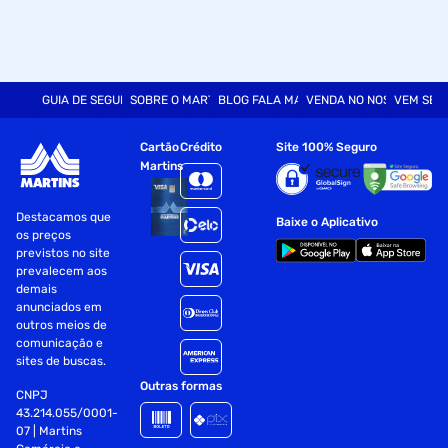
GUIA DE SEGURANÇA
SOBRE O MARTINS
BLOG FALA MART
VENDA NO NOSSO SITE
VEM SER
Cartão
Crédito
Site 100% Seguro
Martins
Destacamos que
Baixe o Aplicativo
os preços
previstos no site
prevalecem aos
demais
anunciados em
outros meios de
comunicação e
sites de buscas.
Outras formas
CNPJ
43.214.055/0001-
07 | Martins