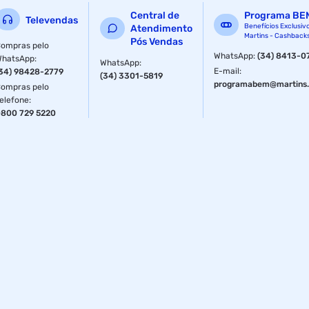
Central de
Programa BE
Televendas
Benefícios Exclusiv
Atendimento
Martins - Cashback
Pós Vendas
ompras pelo
WhatsApp
:
(34) 8413-0
WhatsApp
:
WhatsApp
:
E-mail
:
34) 98428-2779
(34) 3301-5819
programabem@martins.
ompras pelo
elefone
:
800 729 5220