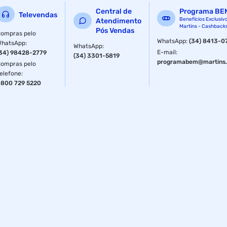
Central de
Programa BE
Televendas
Benefícios Exclusiv
Atendimento
Martins - Cashback
Pós Vendas
ompras pelo
WhatsApp
:
(34) 8413-0
WhatsApp
:
WhatsApp
:
E-mail
:
34) 98428-2779
(34) 3301-5819
programabem@martins.
ompras pelo
elefone
:
800 729 5220