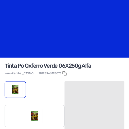
Tinta Po Oxferro Verde 06X250g Alfa
vemkitemba_033160
|
17898966798075