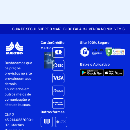
GUIA DE SEGURANÇA
SOBRE O MARTINS
BLOG FALA MART
VENDA NO NOSSO SITE
VEM SER
Cartão
Crédito
Site 100% Seguro
Martins
Destacamos que
Baixe o Aplicativo
os preços
previstos no site
prevalecem aos
demais
anunciados em
outros meios de
comunicação e
sites de buscas.
Outras formas
CNPJ
43.214.055/0001-
07 | Martins