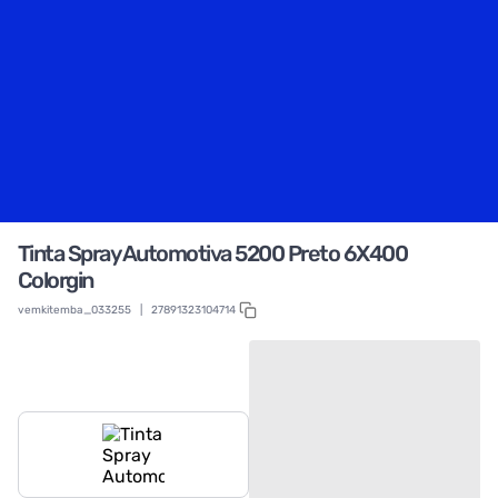
Tinta Spray Automotiva 5200 Preto 6X400
Colorgin
vemkitemba_033255
|
27891323104714