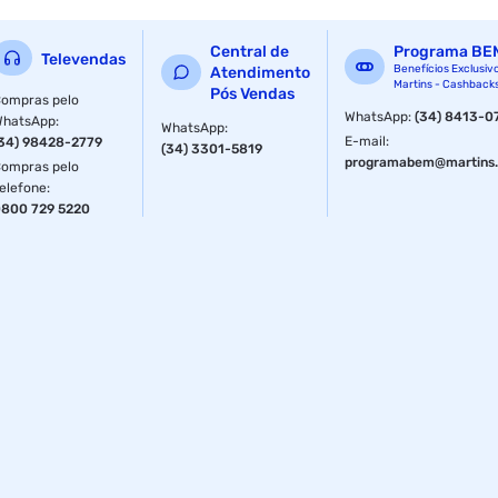
Central de
Programa BE
Televendas
Benefícios Exclusiv
Atendimento
Martins - Cashback
Pós Vendas
ompras pelo
WhatsApp
:
(34) 8413-0
WhatsApp
:
WhatsApp
:
E-mail
:
34) 98428-2779
(34) 3301-5819
programabem@martins.
ompras pelo
elefone
:
800 729 5220