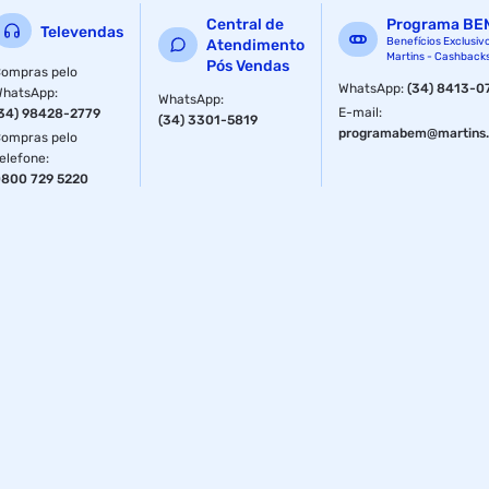
Central de
Programa BE
Televendas
Benefícios Exclusiv
Atendimento
Martins - Cashback
Pós Vendas
ompras pelo
WhatsApp
:
(34) 8413-0
WhatsApp
:
WhatsApp
:
E-mail
:
34) 98428-2779
(34) 3301-5819
programabem@martins.
ompras pelo
elefone
:
800 729 5220