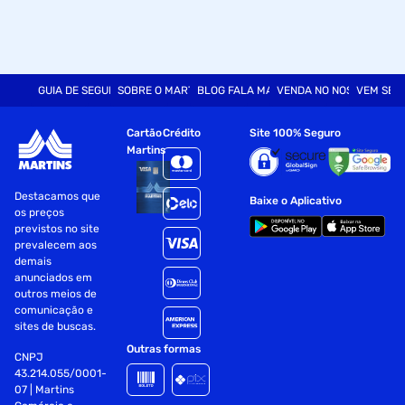
GUIA DE SEGURANÇA
SOBRE O MARTINS
BLOG FALA MART
VENDA NO NOSSO SITE
VEM SER
Cartão
Crédito
Site 100% Seguro
Martins
Destacamos que
Baixe o Aplicativo
os preços
previstos no site
prevalecem aos
demais
anunciados em
outros meios de
comunicação e
sites de buscas.
Outras formas
CNPJ
43.214.055/0001-
07 | Martins