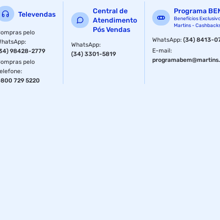
Central de
Programa BE
Televendas
Benefícios Exclusiv
Atendimento
Martins - Cashback
Pós Vendas
ompras pelo
WhatsApp
:
(34) 8413-0
WhatsApp
:
WhatsApp
:
E-mail
:
34) 98428-2779
(34) 3301-5819
programabem@martins.
ompras pelo
elefone
:
800 729 5220