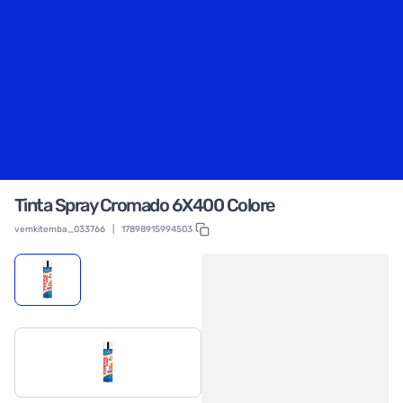
Tinta Spray Cromado 6X400 Colore
vemkitemba_033766
|
17898915994503