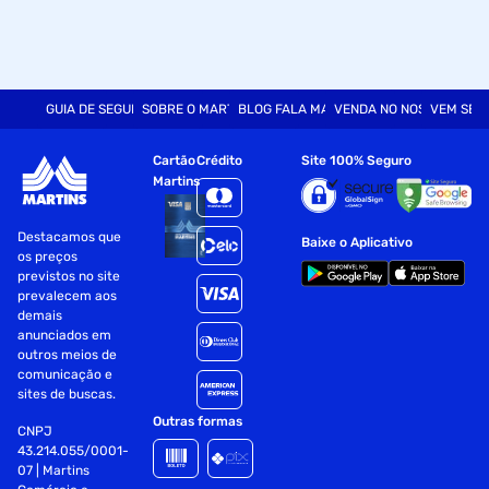
GUIA DE SEGURANÇA
SOBRE O MARTINS
BLOG FALA MART
VENDA NO NOSSO SITE
VEM SER
Cartão
Crédito
Site 100% Seguro
Martins
Destacamos que
Baixe o Aplicativo
os preços
previstos no site
prevalecem aos
demais
anunciados em
outros meios de
comunicação e
sites de buscas.
Outras formas
CNPJ
43.214.055/0001-
07 | Martins