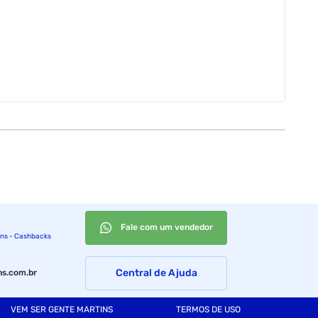
Fale com um vendedor
ins - Cashbacks
Central de Ajuda
s.com.br
VEM SER GENTE MARTINS
TERMOS DE USO