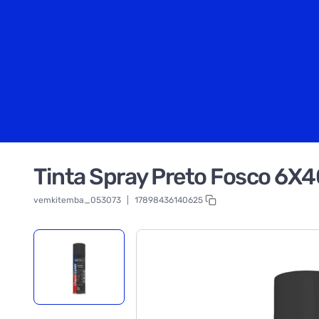
Tinta Spray Preto Fosco 6X
vemkitemba_053073
|
17898436140625