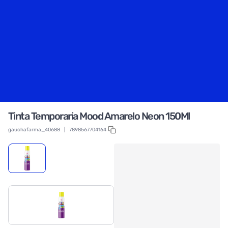
Tinta Temporaria Mood Amarelo Neon 150Ml
gauchafarma_40688
|
7898567704164