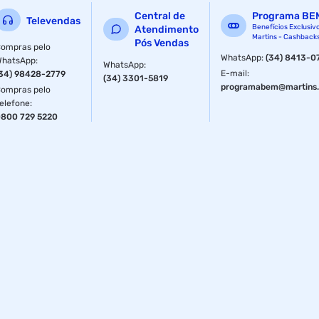
Central de
Programa BE
Televendas
Benefícios Exclusiv
Atendimento
Martins - Cashback
Pós Vendas
ompras pelo
WhatsApp
:
(34) 8413-0
WhatsApp
:
WhatsApp
:
E-mail
:
34) 98428-2779
(34) 3301-5819
programabem@martins.
ompras pelo
elefone
:
800 729 5220