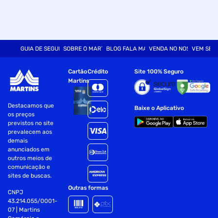
GUIA DE SEGURANÇA
SOBRE O MARTINS
BLOG FALA MART
VENDA NO NOSSO SITE
VEM SER
Cartão
Crédito
Site 100% Seguro
Martins
Destacamos que
Baixe o Aplicativo
os preços
previstos no site
prevalecem aos
demais
anunciados em
outros meios de
comunicação e
sites de buscas.
Outras formas
CNPJ
43.214.055/0001-
07 | Martins