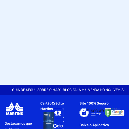
GUIA DE SEGURANÇA
SOBRE O MARTINS
BLOG FALA MART
VENDA NO NOSSO SITE
VEM SER
Cartão
Crédito
Site 100% Seguro
Martins
Destacamos que
Baixe o Aplicativo
os preços