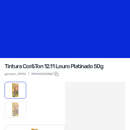
Tintura Cor&Ton 12.11 Louro Platinado 50g
gamaes_10952
|
7896000722805