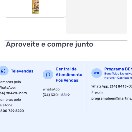
Aproveite e compre junto
Central de
Programa BE
Televendas
Benefícios Exclusiv
Atendimento
Martins - Cashback
Pós Vendas
ompras pelo
WhatsApp
:
(34) 8413-0
WhatsApp
:
WhatsApp
:
E-mail
:
34) 98428-2779
(34) 3301-5819
programabem@martins.
ompras pelo
elefone
:
800 729 5220