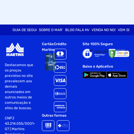
GUIA DE SEGURANÇA
SOBRE O MARTINS
BLOG FALA MART
VENDA NO NOSSO SITE
VEM SER
Cartão
Crédito
Site 100% Seguro
Martins
Destacamos que
Baixe o Aplicativo
os preços
previstos no site
prevalecem aos
demais
anunciados em
outros meios de
comunicação e
sites de buscas.
Outras formas
CNPJ
43.214.055/0001-
07 | Martins