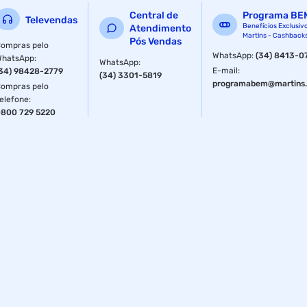
Central de
Programa BE
Televendas
Benefícios Exclusiv
Atendimento
Martins - Cashback
Pós Vendas
ompras pelo
WhatsApp
:
(34) 8413-0
WhatsApp
:
WhatsApp
:
E-mail
:
34) 98428-2779
(34) 3301-5819
programabem@martins.
ompras pelo
elefone
:
800 729 5220