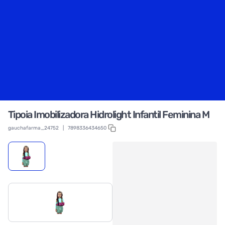
Tipoia Imobilizadora Hidrolight Infantil Feminina M
gauchafarma_24752
|
7898336434650