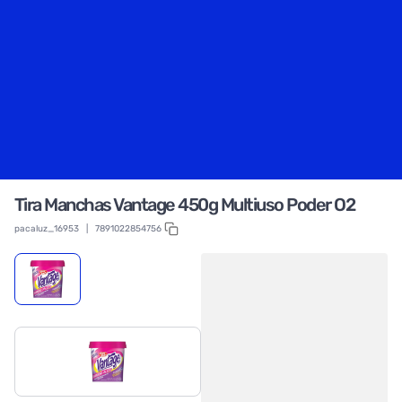
Tira Manchas Vantage 450g Multiuso Poder O2
pacaluz_16953
|
7891022854756