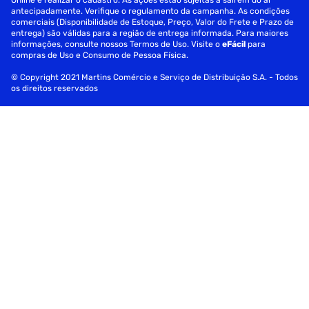
Online e realizar o cadastro. As ações estão sujeitas a saírem do ar
antecipadamente. Verifique o regulamento da campanha. As condições
comerciais (Disponibilidade de Estoque, Preço, Valor do Frete e Prazo de
entrega) são válidas para a região de entrega informada. Para maiores
informações, consulte nossos Termos de Uso. Visite o
eFácil
para
compras de Uso e Consumo de Pessoa Física.
© Copyright 2021 Martins Comércio e Serviço de Distribuição S.A. - Todos
os direitos reservados