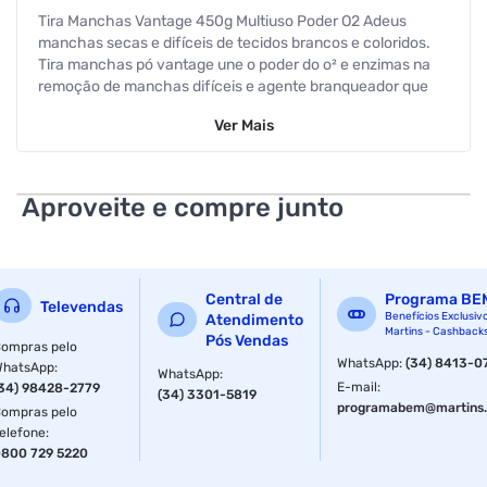
Tira Manchas Vantage 450g Multiuso Poder O2 Adeus
manchas secas e difíceis de tecidos brancos e coloridos.
Tira manchas pó vantage une o poder do o² e enzimas na
remoção de manchas difíceis e agente branqueador que
deixa o branco mais branco a cada lavagem. Deixa as
Ver
Mais
roupas limpas e com um agradável perfume. CONTEM 12
UNIDADES NA CAIXA
Especificações
Aproveite e compre junto
Peso
450 g
Central de
Programa BE
Televendas
Benefícios Exclusiv
Atendimento
Martins - Cashback
Pós Vendas
ompras pelo
WhatsApp
:
(34) 8413-0
WhatsApp
:
WhatsApp
:
E-mail
:
34) 98428-2779
(34) 3301-5819
programabem@martins.
ompras pelo
elefone
:
800 729 5220