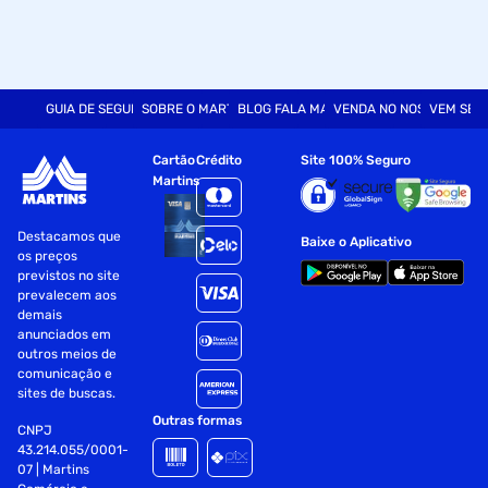
GUIA DE SEGURANÇA
SOBRE O MARTINS
BLOG FALA MART
VENDA NO NOSSO SITE
VEM SER
Cartão
Crédito
Site 100% Seguro
Martins
Destacamos que
Baixe o Aplicativo
os preços
previstos no site
prevalecem aos
demais
anunciados em
outros meios de
comunicação e
sites de buscas.
Outras formas
CNPJ
43.214.055/0001-
07 | Martins