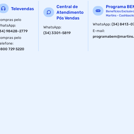
Central de
Programa BE
Televendas
Benefícios Exclusiv
Atendimento
Martins - Cashback
Pós Vendas
ompras pelo
WhatsApp
:
(34) 8413-0
WhatsApp
:
WhatsApp
:
E-mail
:
34) 98428-2779
(34) 3301-5819
programabem@martins.
ompras pelo
elefone
:
800 729 5220