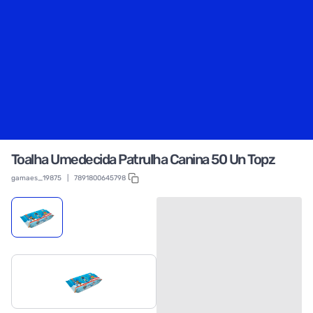
Toalha Umedecida Patrulha Canina 50 Un Topz
gamaes_19875
|
7891800645798