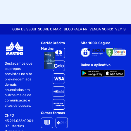
GUIA DE SEGURANÇA
SOBRE O MARTINS
BLOG FALA MART
VENDA NO NOSSO SITE
VEM SER
Cartão
Crédito
Site 100% Seguro
Martins
Destacamos que
Baixe o Aplicativo
os preços
previstos no site
prevalecem aos
demais
anunciados em
outros meios de
comunicação e
sites de buscas.
Outras formas
CNPJ
43.214.055/0001-
07 | Martins