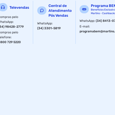
Central de
Programa BE
Televendas
Benefícios Exclusiv
Atendimento
Martins - Cashback
Pós Vendas
ompras pelo
WhatsApp
:
(34) 8413-0
WhatsApp
:
WhatsApp
:
E-mail
:
34) 98428-2779
(34) 3301-5819
programabem@martins.
ompras pelo
elefone
:
800 729 5220