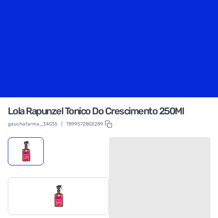
Lola Rapunzel Tonico Do Crescimento 250Ml
gauchafarma_34035
|
7899572802289