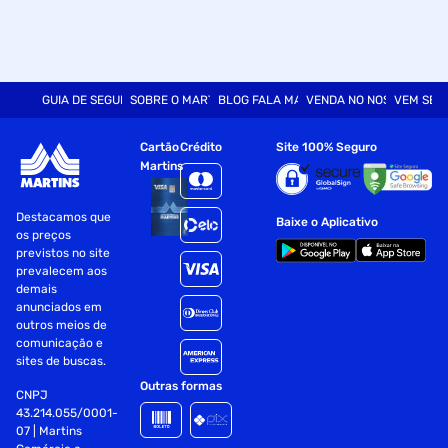
GUIA DE SEGURANÇA
SOBRE O MARTINS
BLOG FALA MART
VENDA NO NOSSO SITE
VEM SER
Cartão
Crédito
Site 100% Seguro
Martins
Destacamos que
Baixe o Aplicativo
os preços
previstos no site
prevalecem aos
demais
anunciados em
outros meios de
comunicação e
sites de buscas.
Outras formas
CNPJ
43.214.055/0001-
07 | Martins