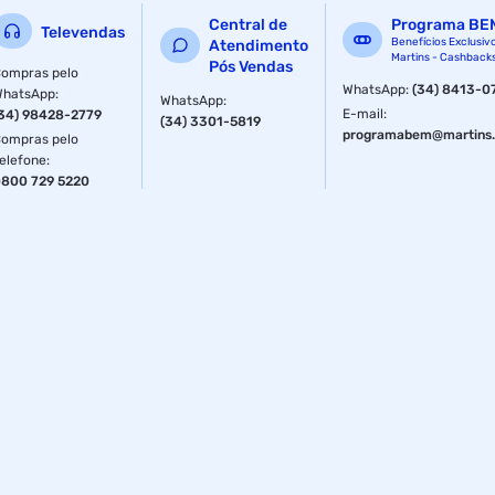
Central de
Programa BE
Televendas
Benefícios Exclusiv
Atendimento
Martins - Cashback
Pós Vendas
ompras pelo
WhatsApp
:
(34) 8413-0
WhatsApp
:
WhatsApp
:
E-mail
:
34) 98428-2779
(34) 3301-5819
programabem@martins.
ompras pelo
elefone
:
800 729 5220