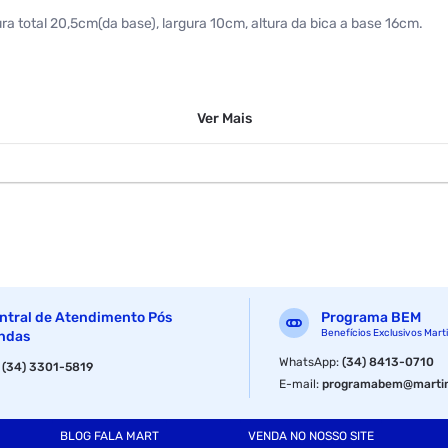
ltura total 20,5cm(da base), largura 10cm, altura da bica a base 16cm.
Ver
Mais
ntral de Atendimento Pós
Programa BEM
Benefícios Exclusivos Mart
ndas
WhatsApp
:
(34) 8413-0710
:
(34) 3301-5819
E-mail
:
programabem@martin
BLOG FALA MART
VENDA NO NOSSO SITE