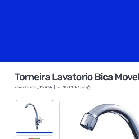
Torneira Lavatorio Bica Move
vemkitemba_112484
|
7890217016559