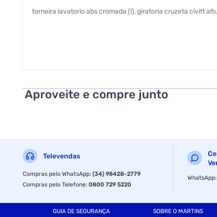
torneira lavatorio abs cromada (l), giratoria cruzeta civitt a
Aproveite e compre junto
Ce
Televendas
Ve
Compras pelo WhatsApp
:
(34) 98428-2779
WhatsApp
Compras pelo Telefone
:
0800 729 5220
GUIA DE SEGURANÇA
SOBRE O MARTINS