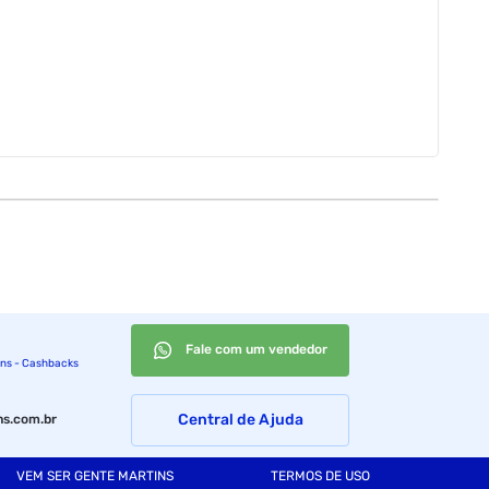
Fale com um vendedor
ins - Cashbacks
Central de Ajuda
s.com.br
VEM SER GENTE MARTINS
TERMOS DE USO