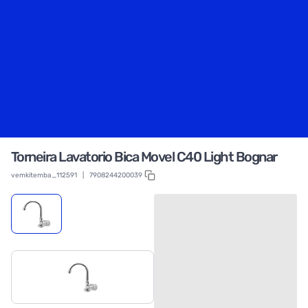
Torneira Lavatorio Bica Movel C40 Light Bognar
vemkitemba_112591
|
7908244200039