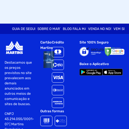
GUIA DE SEGURANÇA
SOBRE O MARTINS
BLOG FALA MART
VENDA NO NOSSO SITE
VEM SER
Cartão
Crédito
Site 100% Seguro
Martins
Destacamos que
Baixe o Aplicativo
os preços
previstos no site
prevalecem aos
demais
anunciados em
outros meios de
comunicação e
sites de buscas.
Outras formas
CNPJ
43.214.055/0001-
07 | Martins