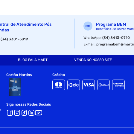
ntral de Atendimento Pós
Programa BEM
Benefícios Exclusivos Mart
ndas
WhatsApp
:
(34) 8413-0710
:
(34) 3301-5819
E-mail
:
programabem@martin
BLOG FALA MART
VENDA NO NOSSO SITE
Cartão Martins
Crédito
Siga nossas Redes Sociais
o