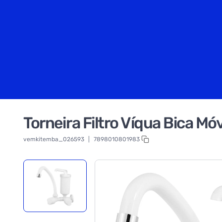
Torneira Filtro Víqua Bica Mó
vemkitemba_026593
|
7898010801983