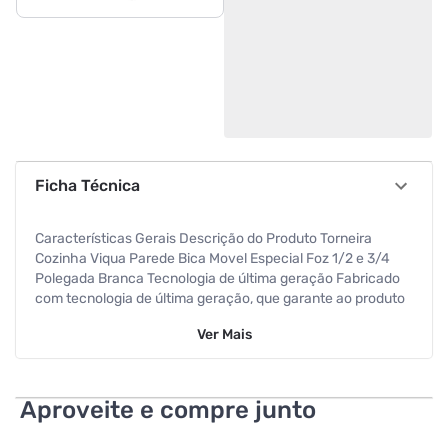
Ficha Técnica
Características Gerais Descrição do Produto Torneira
Cozinha Viqua Parede Bica Movel Especial Foz 1/2 e 3/4
Polegada Branca Tecnologia de última geração Fabricado
com tecnologia de última geração, que garante ao produto
uma grande resistência mecânica e vedação perfeita
Ver
Mais
Arejador com articulador Possui arejador com articulador
que proporciona 50% de economia Campo de
movimentação Possui um enorme campo de
movimentação da bica, o que proporciona mais conforto
Aproveite e compre junto
para realização de tarefas domésticas Composição ABS,
borracha nitrílica, PP Bitola ½¿ (DN15) com adaptador para