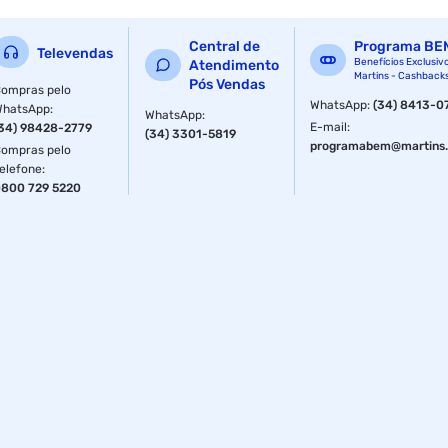
¾¿ (DN20) Temperatura máxima de trabalho 60° C Pressão
de trabalho 75 mca (7,5 kgf/cm²) Garantia 1 ano ofertada
Central de
Programa BE
pelo fabricante SAC - Fornecedor Fornecedor Viqua
Televendas
Benefícios Exclusiv
Atendimento
Telefone 0800 883 1010
Martins - Cashback
Pós Vendas
ompras pelo
WhatsApp
:
(34) 8413-0
WhatsApp
:
WhatsApp
:
E-mail
:
34) 98428-2779
(34) 3301-5819
programabem@martins.
ompras pelo
elefone
:
800 729 5220