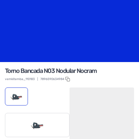
Torno Bancada N03 Nodular Nocram
vemkitemba_110183
|
7896590634984