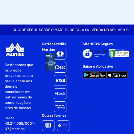
GUIA DE SEGURANÇA
SOBRE O MARTINS
BLOG FALA MART
VENDA NO NOSSO SITE
VEM SER
Cartão
Crédito
Site 100% Seguro
Martins
Destacamos que
Baixe o Aplicativo
os preços
previstos no site
prevalecem aos
demais
anunciados em
outros meios de
comunicação e
sites de buscas.
Outras formas
CNPJ
43.214.055/0001-
07 | Martins