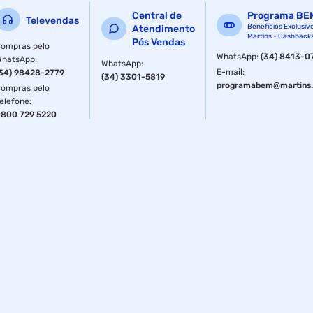
Central de
Programa BE
Televendas
Benefícios Exclusiv
Atendimento
Martins - Cashback
Pós Vendas
ompras pelo
WhatsApp
:
(34) 8413-0
WhatsApp
:
WhatsApp
:
E-mail
:
34) 98428-2779
(34) 3301-5819
programabem@martins.
ompras pelo
elefone
:
800 729 5220