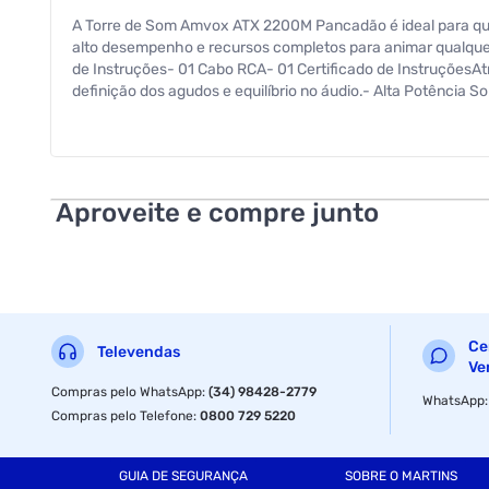
A Torre de Som Amvox ATX 2200M Pancadão é ideal para que
alto desempenho e recursos completos para animar qualqu
de Instruções- 01 Cabo RCA- 01 Certificado de InstruçõesAt
definição dos agudos e equilíbrio no áudio.- Alta Potência 
Desenvolvida para entregar batidas profundas e maior impac
uso.- Entradas para Microfone: Perfeita para karaokê, anún
Formato torre que facilita posicionamento e instalação.Fi
Woofers de 10"- Tweeter de 8"- Entradas: Compatível com m
Preto- Código de homologação Anatel: 042352511984Dimens
Aproveite e compre junto
Garantia: 12 meses.
Ce
Televendas
Ve
Compras pelo WhatsApp
:
(34) 98428-2779
WhatsApp
Compras pelo Telefone
:
0800 729 5220
GUIA DE SEGURANÇA
SOBRE O MARTINS