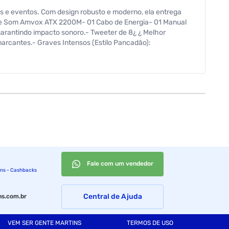
 e eventos. Com design robusto e moderno, ela entrega
 de Som Amvox ATX 2200M- 01 Cabo de Energia- 01 Manual
garantindo impacto sonoro.- Tweeter de 8¿ ¿ Melhor
 marcantes.- Graves Intensos (Estilo Pancadão):
avés de diferentes fontes, oferecendo mais praticidade no
e que valoriza qualquer ambiente.- Fácil Transporte:
 de Som- Alimentação: Bivolt- Função Bluetooh: Sim- 2
entes amplos- Luzes em Led: Sim- Rádio FM: Sim- Cor:
102,0 cmPeso com embalagem: 13,2 KgGarantia:- 12 Meses.
Fale com um vendedor
ins - Cashbacks
Central de Ajuda
s.com.br
VEM SER GENTE MARTINS
TERMOS DE USO