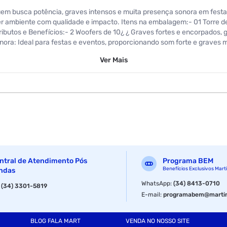
m busca potência, graves intensos e muita presença sonora em festas
er ambiente com qualidade e impacto. Itens na embalagem:- 01 Torre
ributos e Benefícios:- 2 Woofers de 10¿ ¿ Graves fortes e encorpados, 
Sonora: Ideal para festas e eventos, proporcionando som forte e graves
to sonoro.- Conectividade Versátil: Permite reprodução de músicas atr
Ver
Mais
cios ou uso em eventos.- Design Robusto e Moderno: Estrutura imponent
cha Técnica:- Marca: Amvox- Modelo: ATX 2200M Pancadão- Tipo: Torre
últiplas conexões de áudio- Indicação de Uso: Festas, eventos e ambi
ões do produto com embalagem COMP. x LARG. x ALT.: 37,0 x 38,0 x 
ntral de Atendimento Pós
Programa BEM
Benefícios Exclusivos Mart
ndas
WhatsApp
:
(34) 8413-0710
:
(34) 3301-5819
E-mail
:
programabem@martin
BLOG FALA MART
VENDA NO NOSSO SITE