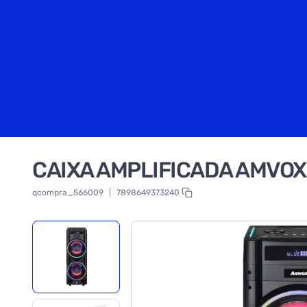
CAIXA AMPLIFICADA AMVO
qcompra_566009
|
7898649373240