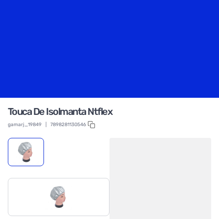
Touca De Isolmanta Ntflex
gamarj_19849
|
7898281130546