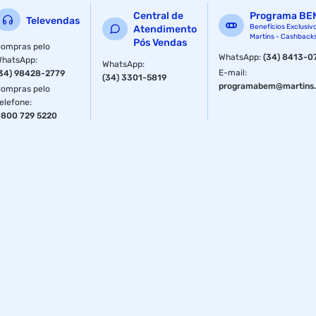
Central de
Programa BE
Televendas
Benefícios Exclusiv
Atendimento
Martins - Cashback
Pós Vendas
ompras pelo
WhatsApp
:
(34) 8413-0
WhatsApp
:
WhatsApp
:
E-mail
:
34) 98428-2779
(34) 3301-5819
programabem@martins.
ompras pelo
elefone
:
800 729 5220