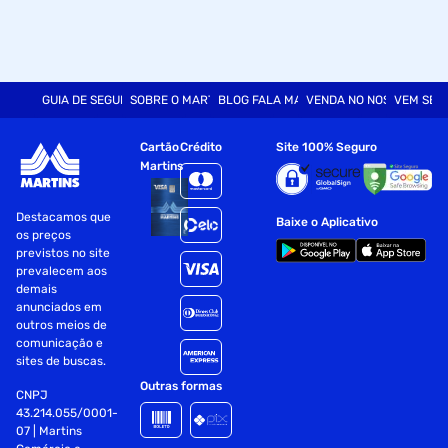
GUIA DE SEGURANÇA
SOBRE O MARTINS
BLOG FALA MART
VENDA NO NOSSO SITE
VEM SER
Cartão
Crédito
Site 100% Seguro
Martins
Destacamos que
Baixe o Aplicativo
os preços
previstos no site
prevalecem aos
demais
anunciados em
outros meios de
comunicação e
sites de buscas.
Outras formas
CNPJ
43.214.055/0001-
07 | Martins