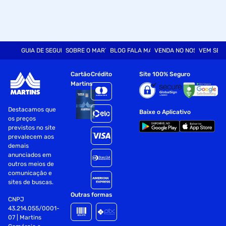
GUIA DE SEGURANÇA
SOBRE O MARTINS
BLOG FALA MART
VENDA NO NOSSO SITE
VEM SER
Cartão
Crédito
Site 100% Seguro
Martins
Destacamos que
Baixe o Aplicativo
os preços
previstos no site
prevalecem aos
demais
anunciados em
outros meios de
comunicação e
sites de buscas.
Outras formas
CNPJ
43.214.055/0001-
07 | Martins