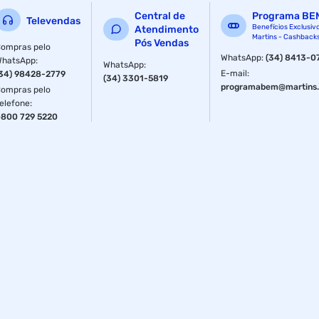
Central de
Programa BE
Televendas
Benefícios Exclusiv
Atendimento
Martins - Cashback
Pós Vendas
ompras pelo
WhatsApp
:
(34) 8413-0
WhatsApp
:
WhatsApp
:
E-mail
:
34) 98428-2779
(34) 3301-5819
programabem@martins.
ompras pelo
elefone
:
800 729 5220