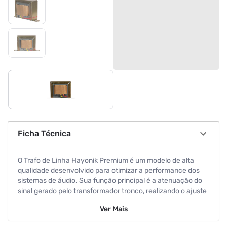
Ficha Técnica
O Trafo de Linha Hayonik Premium é um modelo de alta
qualidade desenvolvido para otimizar a performance dos
sistemas de áudio. Sua função principal é a atenuação do
sinal gerado pelo transformador tronco, realizando o ajuste
preciso da impedância da linha. Ideal para sistemas de som
Ver
Mais
profissionais, o Trafo de Linha Hayonik Premium oferece
uma performance superior, proporcionando uma