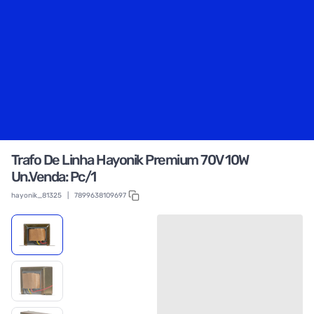
Trafo De Linha Hayonik Premium 70V 10W
Un.Venda: Pc/1
hayonik_81325
|
7899638109697