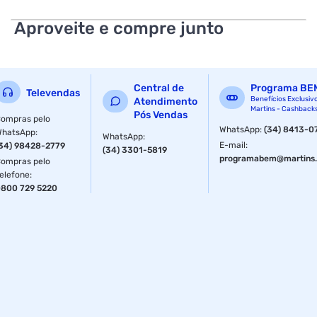
experiência auditiva de excelência, com maior controle
sobre a transmissão de sinal e qualidade sonora
Aproveite e compre junto
aprimorada.
Central de
Programa BE
Televendas
Benefícios Exclusiv
Atendimento
Martins - Cashback
Pós Vendas
ompras pelo
WhatsApp
:
(34) 8413-0
WhatsApp
:
WhatsApp
:
E-mail
:
34) 98428-2779
(34) 3301-5819
programabem@martins.
ompras pelo
elefone
:
800 729 5220