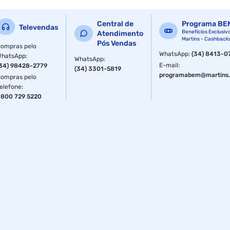
Central de
Programa BE
Televendas
Benefícios Exclusiv
Atendimento
Martins - Cashback
Pós Vendas
ompras pelo
WhatsApp
:
(34) 8413-0
WhatsApp
:
WhatsApp
:
E-mail
:
34) 98428-2779
(34) 3301-5819
programabem@martins.
ompras pelo
elefone
:
800 729 5220