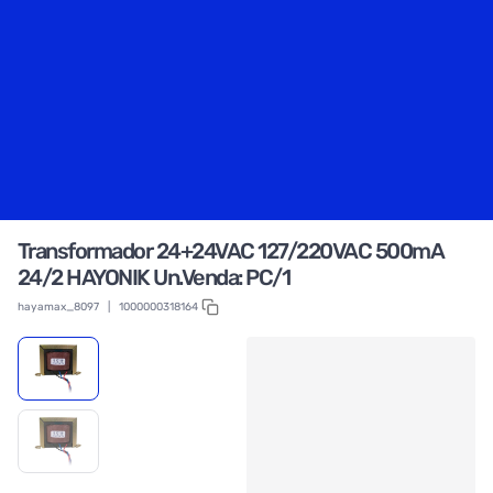
Transformador 24+24VAC 127/220VAC 500mA
24/2 HAYONIK Un.Venda: PC/1
hayamax_8097
|
1000000318164