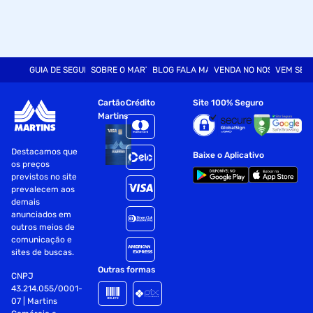
GUIA DE SEGURANÇA
SOBRE O MARTINS
BLOG FALA MART
VENDA NO NOSSO SITE
VEM SER
Cartão
Crédito
Site 100% Seguro
Martins
Destacamos que
Baixe o Aplicativo
os preços
previstos no site
prevalecem aos
demais
anunciados em
outros meios de
comunicação e
sites de buscas.
Outras formas
CNPJ
43.214.055/0001-
07 | Martins