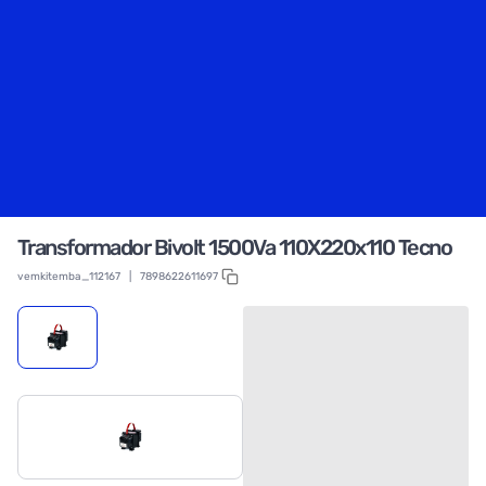
Transformador Bivolt 1500Va 110X220x110 Tecno
vemkitemba_112167
|
7898622611697