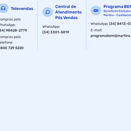
Central de
Programa BE
Televendas
Benefícios Exclusiv
Atendimento
Martins - Cashback
Pós Vendas
ompras pelo
WhatsApp
:
(34) 8413-0
WhatsApp
:
WhatsApp
:
E-mail
:
34) 98428-2779
(34) 3301-5819
programabem@martins.
ompras pelo
elefone
:
800 729 5220