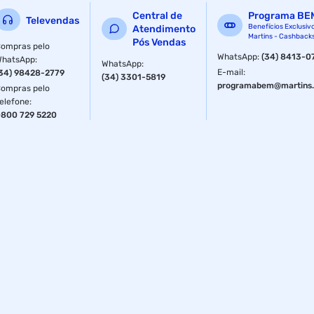
Central de
Programa BE
Televendas
Benefícios Exclusiv
Atendimento
Martins - Cashback
Pós Vendas
ompras pelo
WhatsApp
:
(34) 8413-0
WhatsApp
:
WhatsApp
:
E-mail
:
34) 98428-2779
(34) 3301-5819
programabem@martins.
ompras pelo
elefone
:
800 729 5220