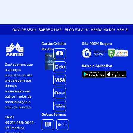
GUIA DE SEGURANÇA
SOBRE O MARTINS
BLOG FALA MART
VENDA NO NOSSO SITE
VEM SER
Cartão
Crédito
Site 100% Seguro
Martins
Destacamos que
Baixe o Aplicativo
os preços
previstos no site
prevalecem aos
demais
anunciados em
outros meios de
comunicação e
sites de buscas.
Outras formas
CNPJ
43.214.055/0001-
07 | Martins