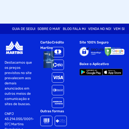
GUIA DE SEGURANÇA
SOBRE O MARTINS
BLOG FALA MART
VENDA NO NOSSO SITE
VEM SER
Cartão
Crédito
Site 100% Seguro
Martins
Destacamos que
Baixe o Aplicativo
os preços
previstos no site
prevalecem aos
demais
anunciados em
outros meios de
comunicação e
sites de buscas.
Outras formas
CNPJ
43.214.055/0001-
07 | Martins