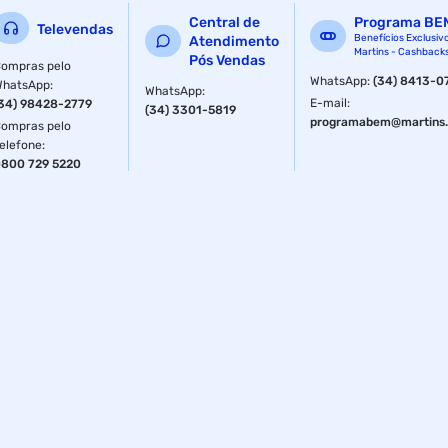
Especificações
Central de
Programa BE
Televendas
Benefícios Exclusiv
Atendimento
Martins - Cashback
Tipo
Pós Vendas
Rasa
ompras pelo
WhatsApp
:
(34) 8413-0
WhatsApp
:
WhatsApp
:
E-mail
:
34) 98428-2779
(34) 3301-5819
Material
Inox
programabem@martins.
ompras pelo
elefone
:
800 729 5220
Material
Inox