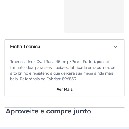
Ficha Técnica
Travessa Inox Oval Rasa 45cm p/Peixe Fratelli, possui
formato ideal para servir peixes, fabricada em aço inox de
alto brilho e resistência que deixará sua mesa ainda mais
bela. Referência de Fábrica: 596533
Ver
Mais
Código de Barras: 7899110596533
Dimensões: 20,5 x 45,0 x 2,5cm
Aproveite e compre junto
Peso Líquido: 267 g
Peso Bruto: 267 g