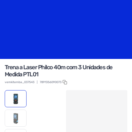
Trena a Laser Philco 40m com 3 Unidades de
Medida PTL01
vemkitemba_037543
|
7891356090073