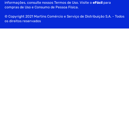
informações, consulte nossos Termos de Uso. Visite o
eFácil
para
compras de Uso e Consumo de Pessoa Física.
© Copyright 2021 Martins Comércio e Serviço de Distribuição S.A. - Todos
os direitos reservados