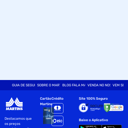
;Medição com adição e subtração linear; ;
;Display com iluminação; ;
;Desligamento automatico; ; ; ; ; ;
;Alça para transporte.
;Imagens meramente ilustrativas.
GUIA DE SEGURANÇA
SOBRE O MARTINS
BLOG FALA MART
VENDA NO NOSSO SITE
VEM SER
Cartão
Crédito
Site 100% Seguro
Martins
Destacamos que
Baixe o Aplicativo
os preços