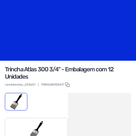
Trincha Atlas 300 3/4" - Embalagem com 12
Unidades
vemkitemba_033657
|
17896380105417