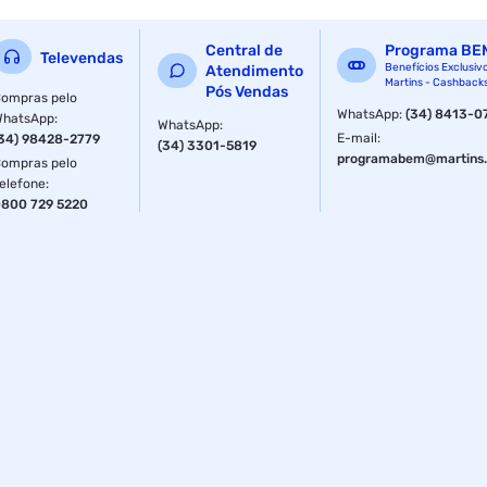
Central de
Programa BE
Televendas
Benefícios Exclusiv
Atendimento
Martins - Cashback
Pós Vendas
ompras pelo
WhatsApp
:
(34) 8413-0
WhatsApp
:
WhatsApp
:
E-mail
:
34) 98428-2779
(34) 3301-5819
programabem@martins.
ompras pelo
elefone
:
800 729 5220