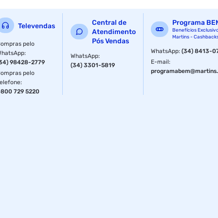
Central de
Programa BE
Televendas
Benefícios Exclusiv
Atendimento
Martins - Cashback
Pós Vendas
ompras pelo
WhatsApp
:
(34) 8413-0
WhatsApp
:
WhatsApp
:
E-mail
:
34) 98428-2779
(34) 3301-5819
programabem@martins.
ompras pelo
elefone
:
800 729 5220