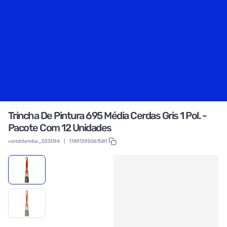
Trincha De Pintura 695 Média Cerdas Gris 1 Pol. -
Pacote Com 12 Unidades
vemkitemba_033094
|
17891395061581