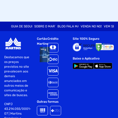
GUIA DE SEGURANÇA
SOBRE O MARTINS
BLOG FALA MART
VENDA NO NOSSO SITE
VEM SER
Cartão
Crédito
Site 100% Seguro
Martins
Destacamos que
Baixe o Aplicativo
os preços
previstos no site
prevalecem aos
demais
anunciados em
outros meios de
comunicação e
sites de buscas.
Outras formas
CNPJ
43.214.055/0001-
07 | Martins