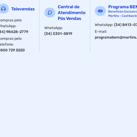
Modelo:000303602TH
Central de
Programa BE
Televendas
Marca:Thromac
Benefícios Exclusiv
Atendimento
Martins - Cashback
Pós Vendas
ompras pelo
Garantia:03
WhatsApp
:
(34) 8413-0
WhatsApp
:
WhatsApp
:
E-mail
:
34) 98428-2779
(34) 3301-5819
Imagens meramente ilustrativas.
programabem@martins.
ompras pelo
elefone
:
_____________________________________
800 729 5220
_____________________________________
____________________
Peso para frete: 120,00
Altura para frete:15,00
Largura para frete:15,00
Comprimento para frete:15,00