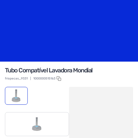
Tubo Compatível Lavadora Mondial
friopecas_9331
|
1000000515163