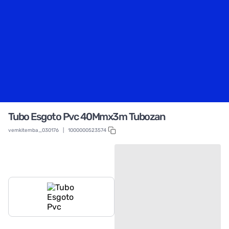
Tubo Esgoto Pvc 40Mmx3m Tubozan
vemkitemba_030176
|
1000000523574