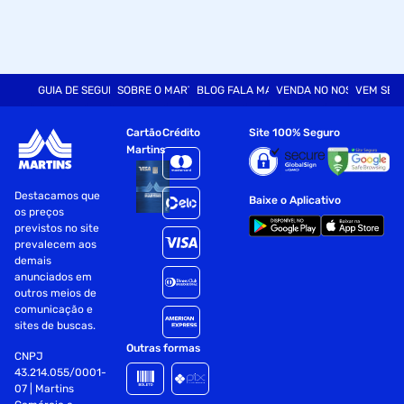
GUIA DE SEGURANÇA
SOBRE O MARTINS
BLOG FALA MART
VENDA NO NOSSO SITE
VEM SER
Cartão
Crédito
Site 100% Seguro
Martins
Destacamos que
Baixe o Aplicativo
os preços
previstos no site
prevalecem aos
demais
anunciados em
outros meios de
comunicação e
sites de buscas.
Outras formas
CNPJ
43.214.055/0001-
07 | Martins