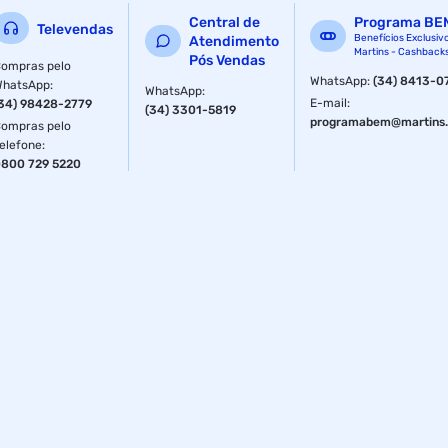
Central de
Programa BE
Televendas
Benefícios Exclusiv
Atendimento
Martins - Cashback
Pós Vendas
ompras pelo
WhatsApp
:
(34) 8413-0
WhatsApp
:
WhatsApp
:
E-mail
:
34) 98428-2779
(34) 3301-5819
programabem@martins.
ompras pelo
elefone
:
800 729 5220