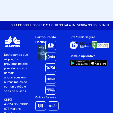
GUIA DE SEGURANÇA
SOBRE O MARTINS
BLOG FALA MART
VENDA NO NOSSO SITE
VEM SER
Cartão
Crédito
Site 100% Seguro
Martins
Destacamos que
Baixe o Aplicativo
os preços
previstos no site
prevalecem aos
demais
anunciados em
outros meios de
comunicação e
sites de buscas.
Outras formas
CNPJ
43.214.055/0001-
07 | Martins