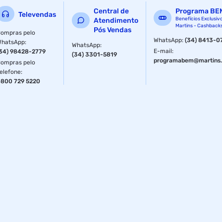
Central de
Programa BE
Televendas
Benefícios Exclusiv
Atendimento
Martins - Cashback
Pós Vendas
ompras pelo
WhatsApp
:
(34) 8413-0
WhatsApp
:
WhatsApp
:
E-mail
:
34) 98428-2779
(34) 3301-5819
programabem@martins.
ompras pelo
elefone
:
800 729 5220