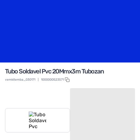
Tubo Soldavel Pvc 20Mmx3m Tubozan
vemkitemba_030171
|
1000000523571