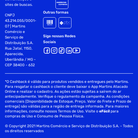
sites de buscas.
Dolby Digital Plus: Sim
Outras formas
CNPJ
Saída de Audio (RMS): 20W
43.214.055/0001-
07 | Martins
Comércio e
Tipo de Speaker: 2CH (10W+10W)
Siga nossas Redes
Serviço de
Sociais
Distribuição S.A.
Broadcasting System:
Rua Jataí, 1150,
Aparecida,
Digital Broadcasting: ISDB-T
Uberlândia / MG -
CEP 38400 - 632
Sistema de Som DTV: DD+
Tuner Analógico: Sim
*O Cashback é válido para produtos vendidos e entregues pelo Martins.
Para resgatar o cashback o cliente deve baixar o App Martins Atacado
Online e realizar o cadastro. As ações estão sujeitas a saírem do ar
Dispositivo Smart:
antecipadamente. Verifique o regulamento da campanha. As condições
comerciais (Disponibilidade de Estoque, Preço, Valor do Frete e Prazo de
Tipo Smart TV: Smart
entrega) são válidas para a região de entrega informada. Para maiores
informações, consulte nossos Termos de Uso. Visite o
eFácil
para
Sistema Operacional: Tizen
compras de Uso e Consumo de Pessoa Física.
© Copyright 2021 Martins Comércio e Serviço de Distribuição S.A. - Todos
Suportado: Samsung businessTV / Netflix / Amazon Prime
os direitos reservados
/ Google Play Movies & TV / Youtube / etc