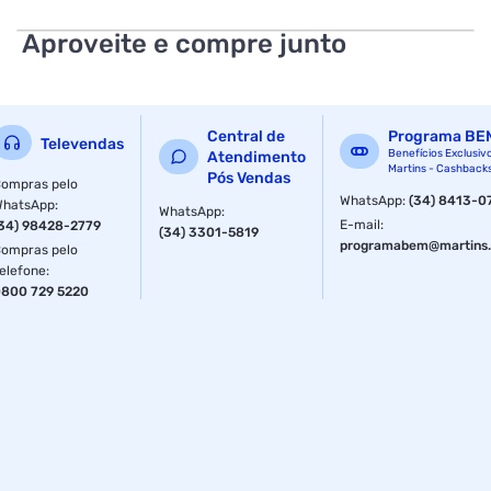
Tamanho: 43
Aproveite e compre junto
Brilho (Típico): 300nit
Contraste (Tipico): 1,200:1
Angulo de Visão (HxV): 89:89
Central de
Programa BE
Televendas
Benefícios Exclusiv
Atendimento
Martins - Cashback
Operação: 8/7
Pós Vendas
ompras pelo
WhatsApp
:
(34) 8413-0
WhatsApp
:
WhatsApp
:
Conexões:
E-mail
:
34) 98428-2779
(34) 3301-5819
programabem@martins.
ompras pelo
2 x HDMI
elefone
:
800 729 5220
1 x USB
RF 1 Terrestrial / 1 Cable
Conectividade:
RJ45
WiFi