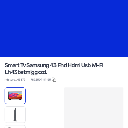
Smart Tv Samsung 43 Fhd Hdmi Usb Wi-Fi
Lh43betmlggxzd.
hdstore_45379
|
7892509114165