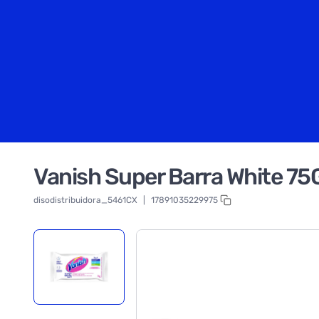
Vanish Super Barra White 7
disodistribuidora_5461CX
|
17891035229975