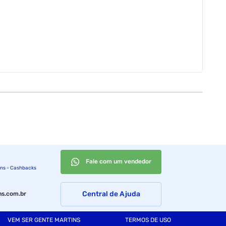
Fale com um vendedor
ins - Cashbacks
Central de Ajuda
s.com.br
VEM SER GENTE MARTINS
TERMOS DE USO