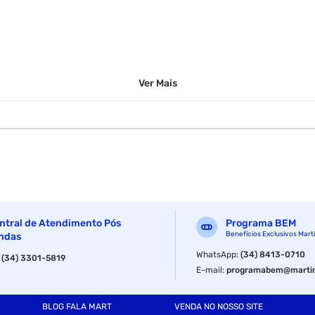
Ver
Mais
ntral de Atendimento Pós
Programa BEM
Benefícios Exclusivos Mart
ndas
WhatsApp
:
(34) 8413-0710
:
(34) 3301-5819
E-mail
:
programabem@martin
BLOG FALA MART
VENDA NO NOSSO SITE