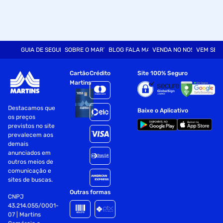
GUIA DE SEGURANÇA
SOBRE O MARTINS
BLOG FALA MART
VENDA NO NOSSO SITE
VEM SER
Cartão
Crédito
Site 100% Seguro
Martins
Destacamos que
Baixe o Aplicativo
os preços
previstos no site
prevalecem aos
demais
anunciados em
outros meios de
comunicação e
sites de buscas.
Outras formas
CNPJ
43.214.055/0001-
07 | Martins