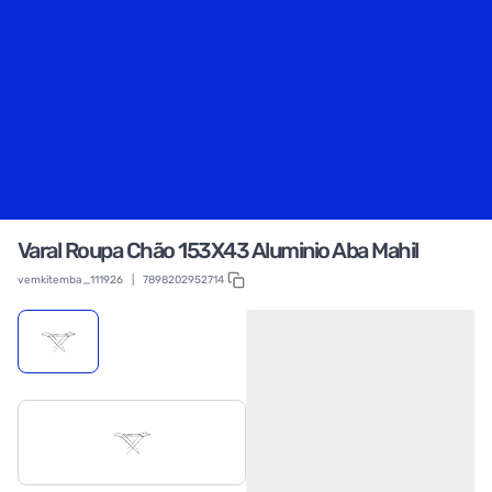
Varal Roupa Chão 153X43 Aluminio Aba Mahil
vemkitemba_111926
|
7898202952714