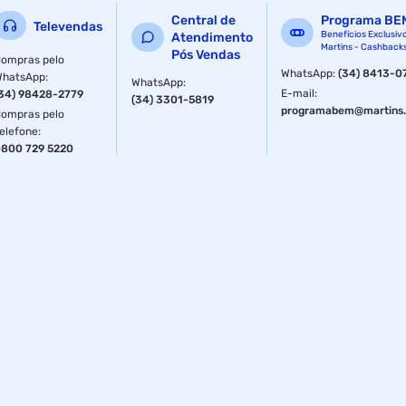
Central de
Programa BE
Televendas
Benefícios Exclusiv
Atendimento
Martins - Cashback
Pós Vendas
ompras pelo
WhatsApp
:
(34) 8413-0
WhatsApp
:
WhatsApp
:
E-mail
:
34) 98428-2779
(34) 3301-5819
programabem@martins.
ompras pelo
elefone
:
800 729 5220