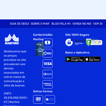
GUIA DE SEGURANÇA
SOBRE O MARTINS
BLOG FALA MART
VENDA NO NOSSO SITE
VEM SER
Cartão
Crédito
Site 100% Seguro
Martins
Destacamos que
Baixe o Aplicativo
os preços
previstos no site
prevalecem aos
demais
anunciados em
outros meios de
comunicação e
sites de buscas.
Outras formas
CNPJ
43.214.055/0001-
07 | Martins