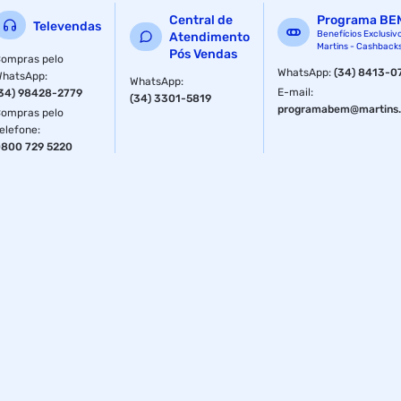
Central de
Programa BE
Televendas
Benefícios Exclusiv
Atendimento
Martins - Cashback
Pós Vendas
ompras pelo
WhatsApp
:
(34) 8413-0
WhatsApp
:
WhatsApp
:
E-mail
:
34) 98428-2779
(34) 3301-5819
programabem@martins.
ompras pelo
elefone
:
800 729 5220