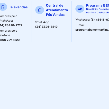
Central de
Programa BE
Televendas
Benefícios Exclusiv
Atendimento
Martins - Cashback
Pós Vendas
ompras pelo
WhatsApp
:
(34) 8413-0
WhatsApp
:
WhatsApp
:
E-mail
:
34) 98428-2779
(34) 3301-5819
programabem@martins.
ompras pelo
elefone
:
800 729 5220