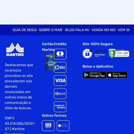
GUIA DE SEGURANÇA
SOBRE O MARTINS
BLOG FALA MART
VENDA NO NOSSO SITE
VEM SER
Cartão
Crédito
Site 100% Seguro
Martins
Destacamos que
Baixe o Aplicativo
os preços
previstos no site
prevalecem aos
demais
anunciados em
outros meios de
comunicação e
sites de buscas.
Outras formas
CNPJ
43.214.055/0001-
07 | Martins