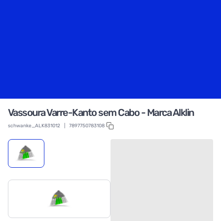
Vassoura Varre-Kanto sem Cabo - Marca Alklin
schwanke_ALK831012
|
7897750783108