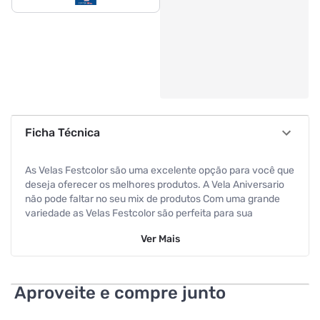
Ficha Técnica
As Velas Festcolor são uma excelente opção para você que
deseja oferecer os melhores produtos. A Vela Aniversario
não pode faltar no seu mix de produtos Com uma grande
variedade as Velas Festcolor são perfeita para sua
Decoração. A Vela Aniversario Festcolor é o produto ideal
Ver
Mais
para sua loja. Embalagem com 10 pacotes que contém 1
unidade. Ficha Técnica Caixa Master: Peso Bruto(kg): 0,2
Comprimento(m): 0,25 Altura(m): 0,07 NCM: 34060000
Origem: NACIONAL EAN13: 7899348553810 EAN13(UN):
Aproveite e compre junto
DUN14: 17899348553817 A Vela Aniversario Com uma
grande variedade as Velas Festcolor são perfeita para sua