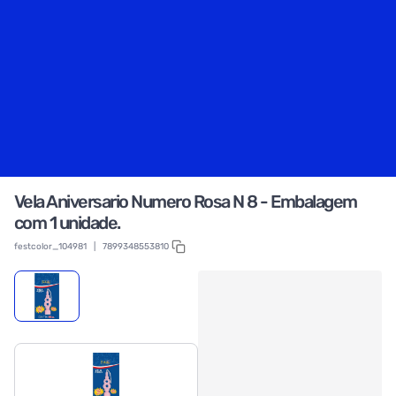
Vela Aniversario Numero Rosa N 8 - Embalagem
com 1 unidade.
festcolor_104981
|
7899348553810