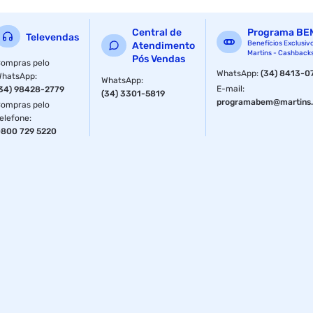
Decoração.
Central de
Programa BE
Televendas
Benefícios Exclusiv
Atendimento
Martins - Cashback
Pós Vendas
ompras pelo
WhatsApp
:
(34) 8413-0
WhatsApp
:
WhatsApp
:
E-mail
:
34) 98428-2779
(34) 3301-5819
programabem@martins.
ompras pelo
elefone
:
800 729 5220