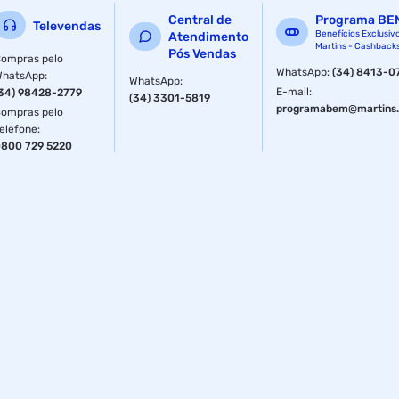
Central de
Programa BE
Televendas
Benefícios Exclusiv
Atendimento
Martins - Cashback
Pós Vendas
ompras pelo
WhatsApp
:
(34) 8413-0
WhatsApp
:
WhatsApp
:
E-mail
:
34) 98428-2779
(34) 3301-5819
programabem@martins.
ompras pelo
elefone
:
800 729 5220