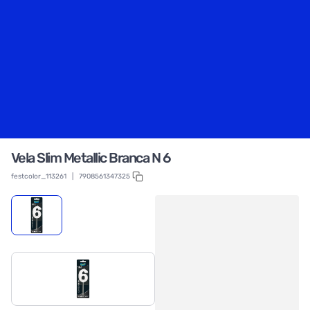
Vela Slim Metallic Branca N 6
festcolor_113261
|
7908561347325