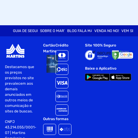
GUIA DE SEGURANÇA
SOBRE O MARTINS
BLOG FALA MART
VENDA NO NOSSO SITE
VEM SER
Cartão
Crédito
Site 100% Seguro
Martins
Destacamos que
Baixe o Aplicativo
os preços
previstos no site
prevalecem aos
demais
anunciados em
outros meios de
comunicação e
sites de buscas.
Outras formas
CNPJ
43.214.055/0001-
07 | Martins