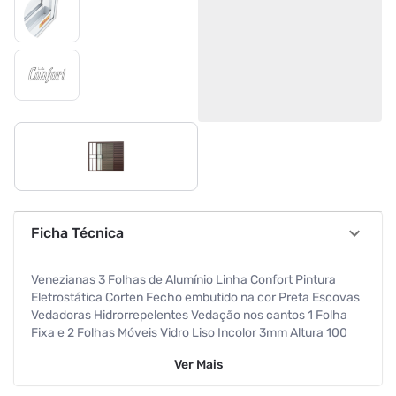
Ficha Técnica
Venezianas 3 Folhas de Alumínio Linha Confort Pintura
Eletrostática Corten Fecho embutido na cor Preta Escovas
Vedadoras Hidrorrepelentes Vedação nos cantos 1 Folha
Fixa e 2 Folhas Móveis Vidro Liso Incolor 3mm Altura 100
Cm Largura 80 Cm Requadro 8 Cm Atende NBR10821
Ver
Mais
Garantia de 5 anos contra defeitos de fabricação