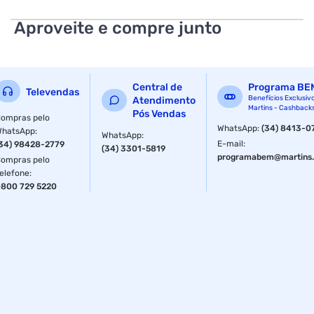
Aproveite e compre junto
Central de
Programa BE
Televendas
Benefícios Exclusiv
Atendimento
Martins - Cashback
Pós Vendas
ompras pelo
WhatsApp
:
(34) 8413-0
WhatsApp
:
WhatsApp
:
E-mail
:
34) 98428-2779
(34) 3301-5819
programabem@martins.
ompras pelo
elefone
:
800 729 5220