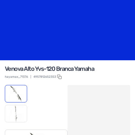
Venova Alto Yvs-120 Branca Yamaha
hayamax_71376
|
4957812652353