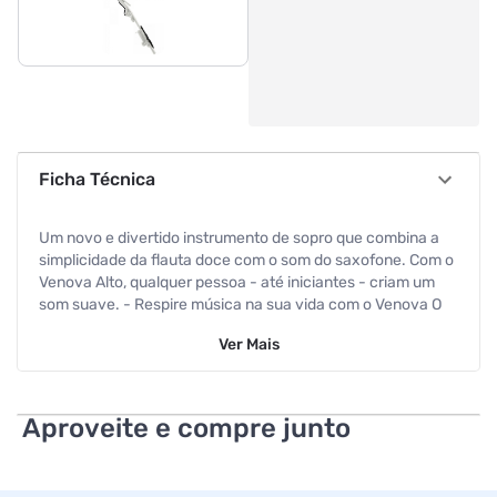
Ficha Técnica
Um novo e divertido instrumento de sopro que combina a
simplicidade da flauta doce com o som do saxofone. Com o
Venova Alto, qualquer pessoa - até iniciantes - criam um
som suave. - Respire música na sua vida com o Venova O
Venova é um novo instrumento de sopro fácil de tocar, mas
Ver
Mais
com um som autêntico. - Fácil de tocar Design compacto e
leve - extremamente portátil. Fácil de limpar com água.
Fácil de tocar - semelhante à flauta doce. - Som autêntico
Timbre rico e expressivo como a de um saxofone, além da
Aproveite e compre junto
sensação completa de um instrumento de sopro. Alcança
duas oitavas, mesmo com sua estrutura simples - YVS-120
(Venova Alto) Toque suas músicas favoritas com a