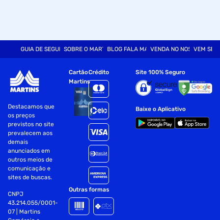
GUIA DE SEGURANÇA
SOBRE O MARTINS
BLOG FALA MART
VENDA NO NOSSO SITE
VEM SER
Cartão
Crédito
Site 100% Seguro
Martins
Destacamos que
Baixe o Aplicativo
os preços
previstos no site
prevalecem aos
demais
anunciados em
outros meios de
comunicação e
sites de buscas.
Outras formas
CNPJ
43.214.055/0001-
07 | Martins