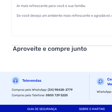
Ar mais refrescante para você e sua família.
Se você deseja um ambiente mais refrescante e agradável, o
Seu Motor Turbo, junto com sua hélice de 6 pás com nova ae
- Motor Turbo
Motor turbo com alta performance. Gera menos ruído.
Aproveite e compre junto
- Hélice 6 Pás
Com nova aerodinâmica. Gera mais ventilação.
- Chave de Ligação no Capacete
Ce
Televendas
Mais praticidade para o uso.
Ve
Compras pelo WhatsApp
:
(34) 98428-2779
WhatsApp
- Grade Fechada
Compras pelo Telefone
:
0800 729 5220
Mais segurança para a família.
GUIA DE SEGURANÇA
SOBRE O MARTINS