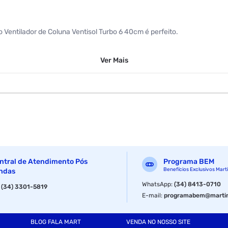
 Ventilador de Coluna Ventisol Turbo 6 40cm é perfeito.
rodinâmica, são silenciosos e geram uma maior ventilação no aparelho
Ver
Mais
ntral de Atendimento Pós
Programa BEM
Benefícios Exclusivos Mart
ndas
WhatsApp
:
(34) 8413-0710
:
(34) 3301-5819
E-mail
:
programabem@martin
BLOG FALA MART
VENDA NO NOSSO SITE