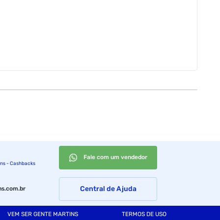
.
Fale com um vendedor
ins - Cashbacks
Central de Ajuda
s.com.br
VEM SER GENTE MARTINS
TERMOS DE USO