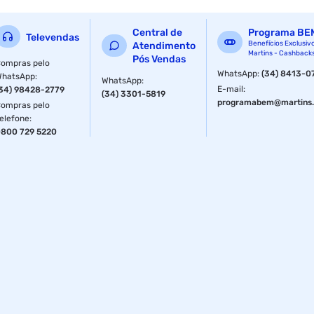
Com 3 velocidades + oscilação horizontal garante melhor
distribuição de ar.
Central de
Programa BE
Televendas
Benefícios Exclusiv
Atendimento
Segurança e Limpeza:
Martins - Cashback
Pós Vendas
ompras pelo
Pés antiderrapantes que garante mais estabilidade e
WhatsApp
:
(34) 8413-0
WhatsApp
:
WhatsApp
:
segurança. Praticidade na hora de montar e desmontar
E-mail
:
34) 98428-2779
(34) 3301-5819
para guardar ou limpar.
programabem@martins.
ompras pelo
elefone
:
Design:
800 729 5220
Com nova cor, hélice com 6 pás e 40cm. Tamanho da grade
- 50cm, também possui ajuste de altura.
Imagem Meramente Ilustrativa.