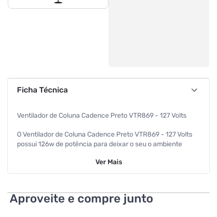
Ficha Técnica
Ventilador de Coluna Cadence Preto VTR869 - 127 Volts
O Ventilador de Coluna Cadence Preto VTR869 - 127 Volts
possui 126w de potência para deixar o seu o ambiente
muito mais ventilado. Sua oscilação horizontal garante que
Ver
Mais
o fluxo de ar seja distribuído por todo o ambiente. Ideal para
ser utilizado diretamente no chão, tem regulagem de altura
que deixa o vento direcionado para onde você preferir </ p>
Aproveite e compre junto
Potência de 126w: