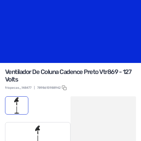
Ventilador De Coluna Cadence Preto Vtr869 - 127
Volts
friopecas_148477
|
7898615988942