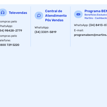
Central de
Programa BE
Voltagem
127 V
Televendas
Benefícios Exclusiv
Atendimento
Martins - Cashback
Pós Vendas
ompras pelo
WhatsApp
:
(34) 8413-0
WhatsApp
:
WhatsApp
:
E-mail
:
34) 98428-2779
(34) 3301-5819
programabem@martins.
ompras pelo
elefone
:
800 729 5220