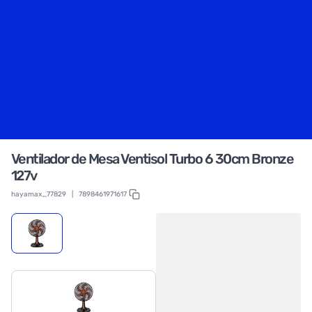
Ventilador de Mesa Ventisol Turbo 6 30cm Bronze
127v
hayamax_77829
|
7898461971617