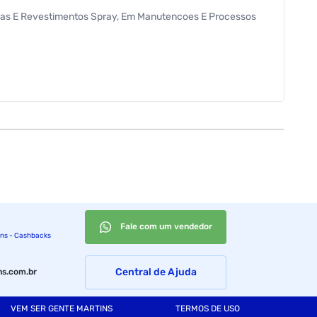
turas E Revestimentos Spray, Em Manutencoes E Processos
Fale com um vendedor
ins - Cashbacks
Central de Ajuda
s.com.br
VEM SER GENTE MARTINS
TERMOS DE USO