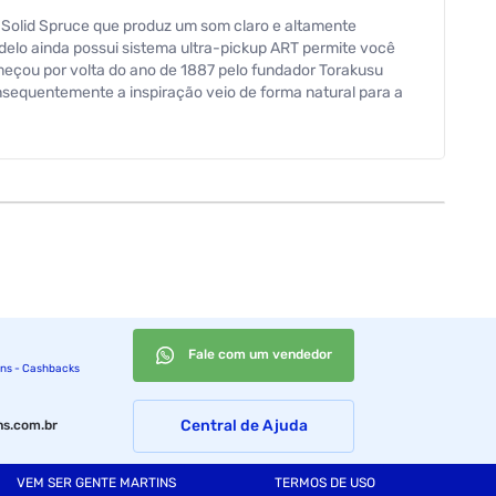
Solid Spruce que produz um som claro e altamente
delo ainda possui sistema ultra-pickup ART permite você
meçou por volta do ano de 1887 pelo fundador Torakusu
nsequentemente a inspiração veio de forma natural para a
entregar qualidade e inspirar cada vez mais as pessoas a
a do nut de 43 mm Marcação: Bolinhas Brancas Tarraxas:
wood Outros
Fale com um vendedor
ins - Cashbacks
Central de Ajuda
s.com.br
VEM SER GENTE MARTINS
TERMOS DE USO