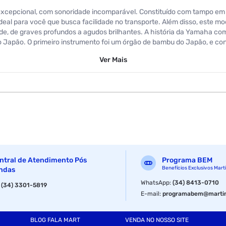
excepcional, com sonoridade incomparável. Constituído com tampo em 
al para você que busca facilidade no transporte. Além disso, este mo
de, de graves profundos a agudos brilhantes. A história da Yamaha co
o Japão. O primeiro instrumento foi um órgão de bambu do Japão, e co
das maiores fabricantes de instrumentos musicais do mundo, buscando 
Ver
Mais
troles: Controles de grave, médio, agudo e volume Dimensões: Largur
eto Tampo: Solid Spruce Faixa e Fundo: Nato Braço: Nato Escala: Rose
ntral de Atendimento Pós
Programa BEM
Benefícios Exclusivos Mart
ndas
Eletroacústico
WhatsApp
:
(34) 8413-0710
:
(34) 3301-5819
E-mail
:
programabem@martin
Preto
BLOG FALA MART
VENDA NO NOSSO SITE