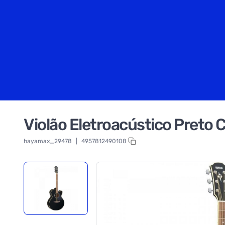
Violão Eletroacústico Preto
hayamax_29478
|
4957812490108