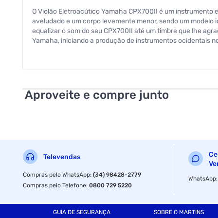
O Violão Eletroacútico Yamaha CPX700II é um instrumento 
aveludado e um corpo levemente menor, sendo um modelo ide
equalizar o som do seu CPX700II até um timbre que lhe agra
Yamaha, iniciando a produção de instrumentos ocidentais n
criação de outros instrumentos. Atualmente, a marca é uma 
se apaixonar pelo mundo da música. Características
Equalização: Pré amp System56 1way A.R.T. de 3 bandas Con
Diecast Cromadas Tipo: Eletroacústico Cordas: Aço Cor: Pr
Aproveite e compre junto
Informação adicional:
¿ Pilhas e baterias não inclusas no produto.
Especificações
Ce
Televendas
Ve
Tipo
Compras pelo WhatsApp
:
(34) 98428-2779
WhatsApp
Compras pelo Telefone
:
0800 729 5220
Cor
GUIA DE SEGURANÇA
SOBRE O MARTINS