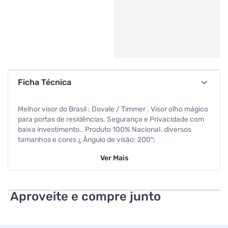
Ficha Técnica
Melhor visor do Brasil : Dovale / Timmer . Visor olho mágico
para portas de residências. Segurança e Privacidade com
baixa investimento.. Produto 100% Nacional. diversos
tamanhos e cores ¿ Ângulo de visão: 200°;
Ver
Mais
¿ Material: latão polido; ¿ lente nitida ¿ Fácil instalação:
basta furar a porta e girar as peças interna e externa do
visor, fixando uma na outra.
Aproveite e compre junto