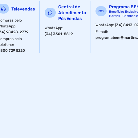
Central de
Programa BE
Televendas
Benefícios Exclusiv
Atendimento
Martins - Cashback
Pós Vendas
ompras pelo
WhatsApp
:
(34) 8413-0
WhatsApp
:
WhatsApp
:
E-mail
:
34) 98428-2779
(34) 3301-5819
programabem@martins.
ompras pelo
elefone
:
800 729 5220