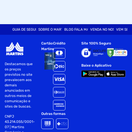
GUIA DE SEGURANÇA
SOBRE O MARTINS
BLOG FALA MART
VENDA NO NOSSO SITE
VEM SER
Cartão
Crédito
Site 100% Seguro
Martins
Destacamos que
Baixe o Aplicativo
os preços
previstos no site
prevalecem aos
demais
anunciados em
outros meios de
comunicação e
sites de buscas.
Outras formas
CNPJ
43.214.055/0001-
07 | Martins