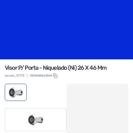
Visor P/ Porta - Niquelado (Ni) 26 X 46 Mm
dovale_97773
|
7898488651844